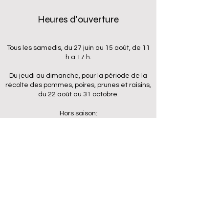
Heures d'ouverture
Tous les samedis, du 27 juin au 15 août, de 11
h à 17 h.
Du jeudi au dimanche, pour la période de la
récolte des pommes, poires, prunes et raisins,
du 22 août au 31 octobre.
Hors saison:
Ouverture sur rendez-vous
*Réservation obligatoire pour groupe